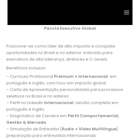
Ir
para
o
conteúdo
Pacote Executivo Global
Posicione-se como líder de alto impacto e conquiste
oportunidades no Brasil e no exterior. Indicado para
executivos de alta liderança, diretores e C-Levels.
Benefícios inclusos:
– Currículo Profissional
Premium + Internacional
: em
português e inglês, com foco em impacto global.
– Carta de Apresentação personalizada para processos
seletivos no Brasil e no exterior.
– Perfil no LinkedIn
Internacional
: versão completa em
português e inglês.
– Diagnóstico de Carreira em
Perfil Comportamental,
Gestão & Mercado
.
– Simulação de Entrevista (
Áudio + Vídeo Multilíngue
):
preparação para entrevistas internacionais.