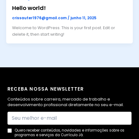
Hello world!
crissauter1976@gmail.com
/
junho 11, 2025
Welcome to WordPress. This is your first post. Edit or
delete it, then start writing!
RECEBA NOSSA NEWSLETTER
Conteúdos sobre carreira, mercado de trabalho e
desenvolvimento profissional diretamente no seu e-mail.
Seu
melhor
e-
Quero receber conteúdos, novidades e informações sobre os
mail
programas e serviços da Currículo Já.